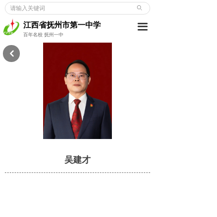
ꄙ
首页
江西省抚州市第一中学
끀
学校概况
百年名校 抚州一中
新闻动态
낒
党建博览
教师发展
学生成长
德育天地
吴建才
招考信息
合作交流
校友之窗