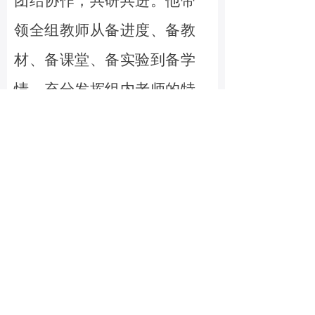
团结协作，共研共进。他带
领全组教师从备进度、备教
材、备课堂、备实验到备学
情，充分发挥组内老师的特
长，把握分析教材，合作共
研，共同进步。
谢老师深知在教学的同
时，更要注重自我提升。他