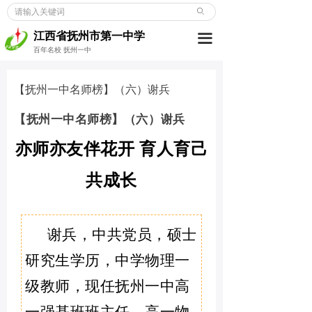
ꄙ
首页
江西省抚州市第一中学
끀
学校概况
百年名校 抚州一中
新闻动态
【抚州一中名师榜】（六）谢兵
党建博览
【抚州一中名师榜】（六）谢兵
教师发展
亦师亦友伴花开
育人育己
学生成长
共成长
德育天地
谢兵，中共党员，硕士
招考信息
研究生学历，中学物理一
合作交流
级教师，现任抚州一中高
校友之窗